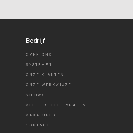
We kijken uit naar jouw sollicitatie!
Bedrijf
OVER ONS
SYSTEMEN
ONZE KLANTEN
ONZE WERKWIJZE
NIEUWS
VEELGESTELDE VRAGEN
VACATURES
CONTACT