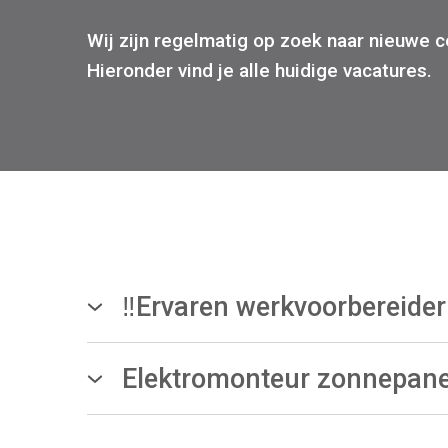
Wij zijn regelmatig op zoek naar nieuwe co
Hieronder vind je alle huidige vacatures.
‼️️Ervaren werkvoorbereider
Locatie: Deventer
Dienstverband: Fulltime
Elektromonteur zonnepan
Heb jij een mbo-diploma installatietechniek of
Wat ga je doen?
graag als elektricien bij ons aan de slag?
Als Werkvoorbereider bij ISS speel je een crucial