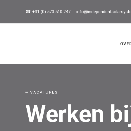
☎ +31 (0) 570 510 247
info
@independentsolarsyst
OVE
━
VACATURES
Werken bi